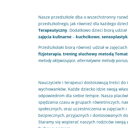
Nasze przedszkole dba o wszechstronny rozwó
przedszkolnego, jak również dla każdego dziec
Terapeutyczny
. Dodatkowo dzieci biorą udzia
zajęcia kulinarne
–
kuchcikowo
,
sensoplastyk
Przedszkolaki biorą również udział w zajęcia
fizjoterapia
,
trening słuchowy metodą Tomat
metody aktywizujące
,
alternatywne metody poroz
Nauczyciele i terapeuci dostosowują treści do
wychowanków. Każde dziecko idzie swoją włas
odpowiednim dla siebie tempie. Nasza placów
spędzania czasu w grupach rówieśniczych, na
społecznych, oraz uczestniczenia w zajęciach
bezpiecznych, przyjaznych i dostosowanych do
Staramy się wspierać naszych rodziców swoją 