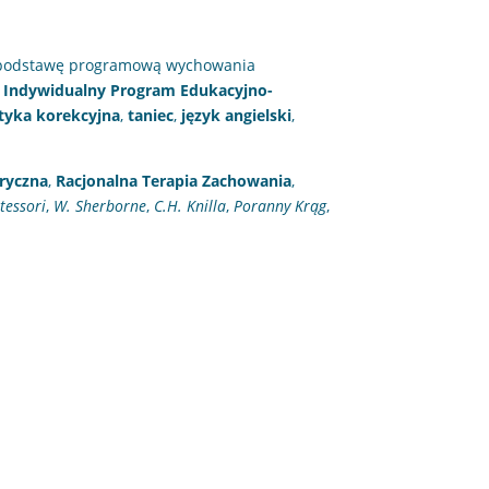
ną podstawę programową wychowania
t
Indywidualny Program Edukacyjno-
tyka korekcyjna
,
taniec
,
język angielski
,
oryczna
,
Racjonalna Terapia Zachowania
,
tessori
,
W. Sherborne
,
C.H. Knilla
,
Poranny Krąg
,