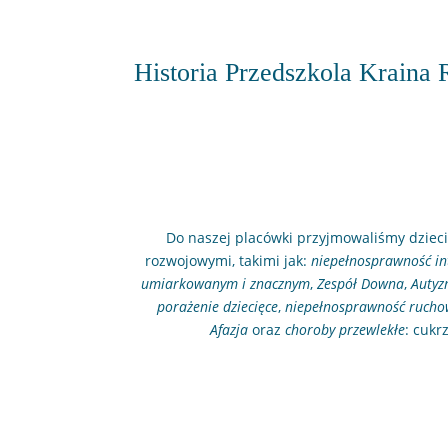
Historia Przedszkola Kraina
Do naszej placówki przyjmowaliśmy dziec
rozwojowymi, takimi jak:
niepełnosprawność in
umiarkowanym i znacznym
,
Zespół Downa
,
Auty
porażenie dziecięce
,
niepełnosprawność ruch
Afazja
oraz
choroby przewlekłe
: cukr