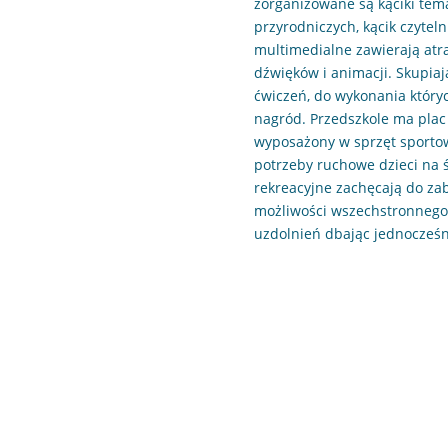
zorganizowane są kąciki temat
przyrodniczych, kącik czytel
multimedialne zawierają atr
dźwięków i animacji. Skupia
ćwiczeń, do wykonania któr
nagród. Przedszkole ma plac
wyposażony w sprzęt sportow
potrzeby ruchowe dzieci na 
rekreacyjne zachęcają do za
możliwości wszechstronnego 
uzdolnień dbając jednocześn