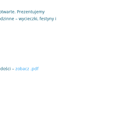
 otwarte. Prezentujemy
zinne – wycieczki, festyny i
adości –
zobacz .pdf