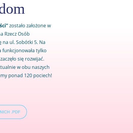
adom
ści”
zostało założone w
na Rzecz Osób
na ul. Sobótki 5. Na
a funkcjonowała tylko
zaczęło się rozwijać.
ktualnie w obu naszych
amy ponad 120 pociech!
ICH .PDF