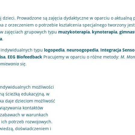
j dzieci. Prowadzone są zajęcia dydaktyczne w oparciu o aktual
ka z orzeczeniem o potrzebie kształcenia specjalnego tworzony jes
ł w zajęciach grupowych typu
muzykoterapia
,
kynoterapia
,
gimnas
a
.
ch indywidualnych typu
logopedia
,
neuroogopedia
,
Integracja Sens
isa
,
EEG Biofeedback
Pracujemy w oparciu o różne metody:
M. Mon
umiewania się
.
 indywidualnych możliwości
ną ścieżką edukacyjną, w
ka daje dzieciom możliwość
wiązywania kontaktów
 i zabawach w warunkach
 ich potrzeb rozwojowych.
wiedzą, doświadczeniem i