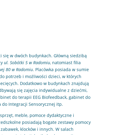
ci się w dwóch budynkach. Główną siedzibą
zy
ul. Sobótki 5 w Radomiu
, natomiast filia
wej 80 w Radomiu
. Placówka posiada w sumie
do potrzeb i możliwości dzieci, w których
iecięcych. Dodatkowo w budynkach znajdują
odbywają się zajęcia indywidualne z dziećmi,
binet do terapii EEG Biofeedback, gabinet do
ala do Integracji Sensorycznej itp.
sprzęt, meble, pomoce dydaktyczne i
zedszkolne posiadają bogate zestawy pomocy
, zabawek, klocków i innych. W salach