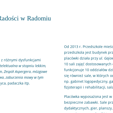
 Radości w Radomiu
Od 2013 r. Przedszkole mieś
przedszkola jest budynek pr
placówki działa przy
ul. Gajo
i z różnymi dysfunkcjami
10 sali zajęć dostosowanych 
telektualna w stopniu lekkim,
funkcjonuje 10 oddziałów dz
zm
,
Zespół Aspergera
,
mózgowe
się również sale, w których 
owa
,
zaburzenia mowy w tym
np. gabinet logopedyczny, ga
zyca, padaczka itp.
fizjoterapii i rehabilitacji, s
Placówka wyposażona jest w 
bezpieczne zabawki. Sale pr
dydaktycznych, gier, planszy