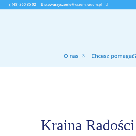
(48) 360 35 02
stowarzyszenie@razem.radom.pl
O nas
Chcesz pomagać
Kraina Radości