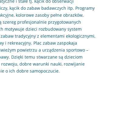
yczne i stałe tj. kącik do obserwacji
niczy, kącik do zabaw badawczych itp. Programy
akcyjne, kolorowe zasoby pełne obrazków,
ją szereg profesjonalnie przygotowanych
ych motywuje dzieci rozbudowany system
 zabaw tradycyjny z elementami ekologicznymi,
y i rekreacyjny. Plac zabaw zaspokaja
świeżym powietrzu a urządzenia sportowo –
bawy. Dzięki temu stwarzane są dzieciom
rozwoju, dobre warunki nauki, rozwijanie
ie o ich dobre samopoczucie.