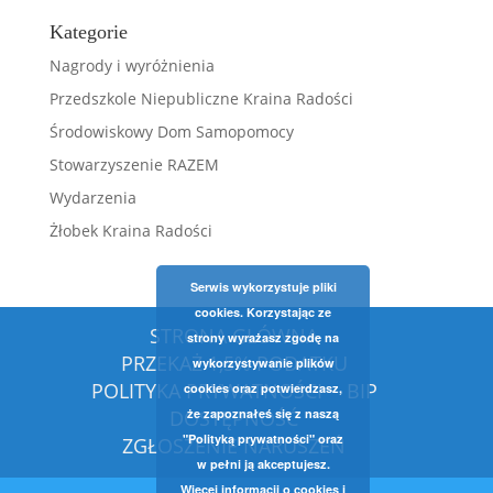
Kategorie
Nagrody i wyróżnienia
Przedszkole Niepubliczne Kraina Radości
Środowiskowy Dom Samopomocy
Stowarzyszenie RAZEM
Wydarzenia
Żłobek Kraina Radości
Serwis wykorzystuje pliki
cookies. Korzystając ze
STRONA GŁÓWNA
strony wyrażasz zgodę na
PRZEKAŻ 1,5% PODATKU
wykorzystywanie plików
POLITYKA PRYWATNOŚCI
BIP
cookies oraz potwierdzasz,
DOSTĘPNOŚĆ
że zapoznałeś się z naszą
"Polityką prywatności" oraz
ZGŁOSZENIE NARUSZEŃ
w pełni ją akceptujesz.
Więcej informacji o cookies i